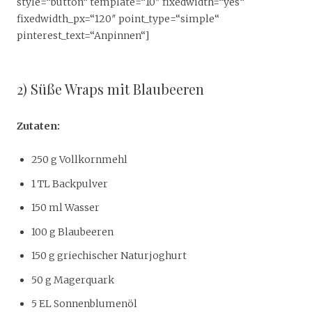
style=“button“ template=“10″ fixedwidth=“yes“
fixedwidth_px=“120″ point_type=“simple“
pinterest_text=“Anpinnen“]
2) Süße Wraps mit Blaubeeren
Zutaten:
250 g Vollkornmehl
1 TL Backpulver
150 ml Wasser
100 g Blaubeeren
150 g griechischer Naturjoghurt
50 g Magerquark
5 EL Sonnenblumenöl