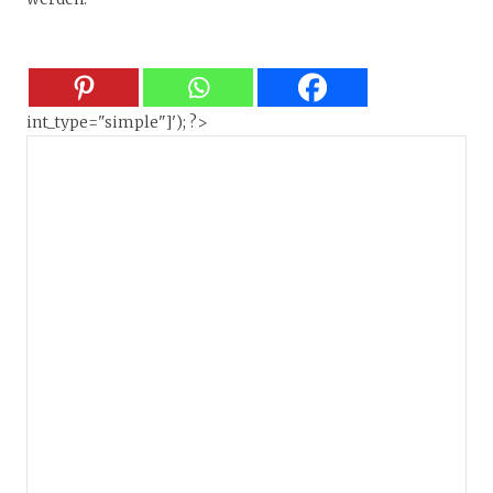
int_type="simple"]'); ?>