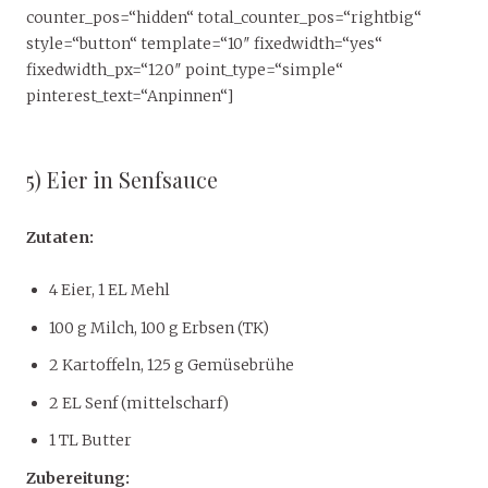
counter_pos=“hidden“ total_counter_pos=“rightbig“
style=“button“ template=“10″ fixedwidth=“yes“
fixedwidth_px=“120″ point_type=“simple“
pinterest_text=“Anpinnen“]
5) Eier in Senfsauce
Zutaten:
4 Eier, 1 EL Mehl
100 g Milch, 100 g Erbsen (TK)
2 Kartoffeln, 125 g Gemüsebrühe
2 EL Senf (mittelscharf)
1 TL Butter
Zubereitung: