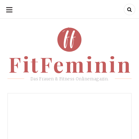
SKIP
TO
CONTENT
FitFeminin
FitFeminin
Das Frauen & Fitness Onlinemagazin.