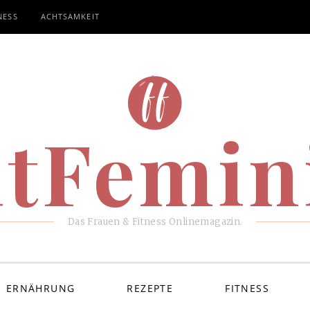
NESS
ACHTSAMKEIT
itFemin
Das Frauen & Fitness Onlinemagazin.
ERNÄHRUNG
REZEPTE
FITNESS