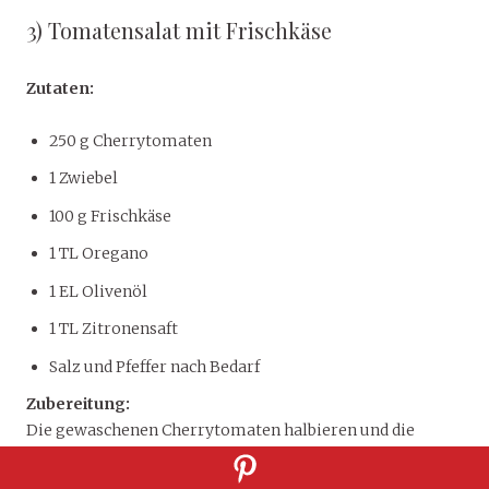
3) Tomatensalat mit Frischkäse
Zutaten:
250 g Cherrytomaten
1 Zwiebel
100 g Frischkäse
1 TL Oregano
1 EL Olivenöl
1 TL Zitronensaft
Salz und Pfeffer nach Bedarf
Zubereitung:
Die gewaschenen Cherrytomaten halbieren und die
Zwiebel in Ringe schneiden. Dann einen Salat zubereiten
und mit dem Frischkäse vermengen.