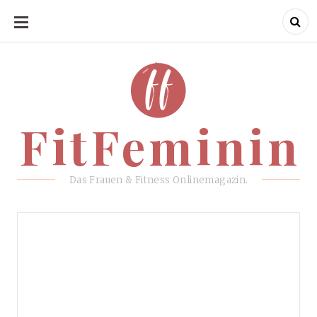
SKIP
TO
CONTENT
FitFeminin
FitFeminin
Das Frauen & Fitness Onlinemagazin.