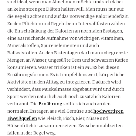
sind ideal, wenn man Abnehmen möchte und sich dabei
an keine strengen Diäten halten will. Man muss nur auf
die Regeln achten und auf das notwendige Kaloriendefizit.
Zu den Pflichten und Regeln beim Intervallfasten zählen
die Einschränkung der Kalorien an normalen Esstagen,
eine ausreichende Aufnahme von wichtigen Vitaminen,
Mineralstoffen, Spurenelementen und auch
Ballaststoffen. An den Fastentagen darf man unbegrenzte
Mengen an Wasser, ungesüßte Tees und schwarzen Kaffee
konsumieren. Wasser trinken ist ein MUSS bei diesen
Ernährungsformen. Es ist empfehlenswert, körperliche
Aktivitäten in den Alltag zu integrieren. Dadurch wird
verhindert, dass Muskelmasse abgebaut wird und durch
Sport werden natürlich auch noch zusätzlich Kalorien
verbrannt. Die
Ernährung
sollte sich auch an den
normalen Esstagen aus viel Gemüse und
hochwertigen
Eiweißquellen
wie Fleisch, Fisch, Eier, Nüsse und
Hülsenfrüchte zusammensetzen. Zwischenmahlzeiten
fallen in der Regel weg.