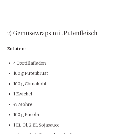
– – –
2) Gemüsewraps mit Putenfleisch
Zutaten:
4 Tortillafladen
100 g Putenbrust
100 g Chinakohl
1 Zwiebel
½ Möhre
100 g Rucola
1 EL Öl, 2 EL Sojasauce