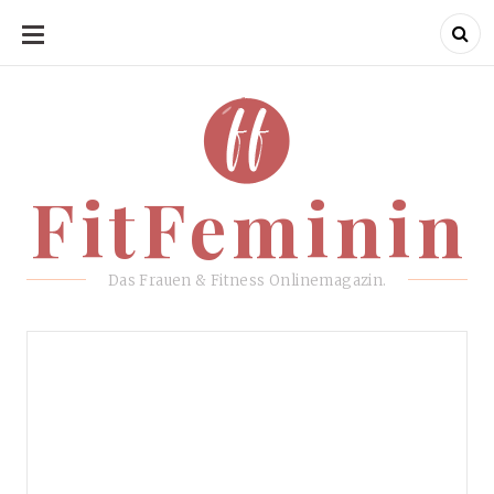
SKIP
TO
CONTENT
FitFeminin
FitFeminin
Das Frauen & Fitness Onlinemagazin.