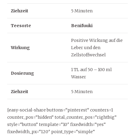
Ziehzeit
5 Minuten
Teesorte
Benifuuki
Positive Wirkung auf die
Wirkung
Leber und den
Zellstoffwechsel
1 TL auf 50 – 100 ml
Dosierung
Wasser
Ziehzeit
5 Minuten
[easy-social-share buttons=“pinterest“ counters=1
counter_pos=“hidden“ total_counter_pos=“rightbig“
style=“button“ template=“10″ fixedwidth=“yes“
fixedwidth_px=“120″ point_type=“simple“