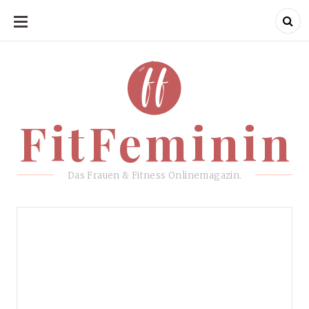
SKIP
TO
CONTENT
FitFeminin
FitFeminin
Das Frauen & Fitness Onlinemagazin.