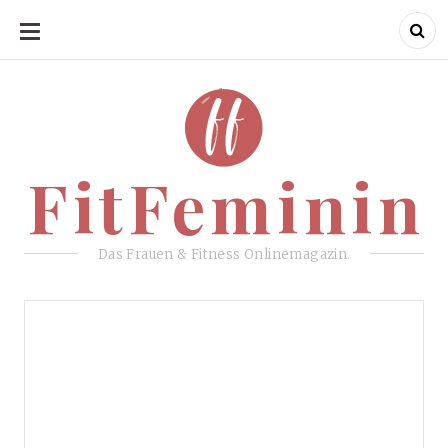
SKIP
TO
CONTENT
FitFeminin
FitFeminin
Das Frauen & Fitness Onlinemagazin.