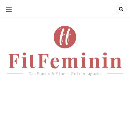
SKIP
TO
CONTENT
FitFeminin
FitFeminin
Das Frauen & Fitness Onlinemagazin.