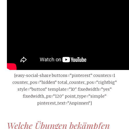
[easy-social-share buttons=“pinterest“ counters=1
counter_pos=“hidden“ total_counter_pos=“rightbig“
style=“button“ template=“10″ fixedwidth=“yes“
fixedwidth_px=“120″ point_type=“simple“
pinterest_text=“Anpinnen“]
Welche Übungen bekämpfen