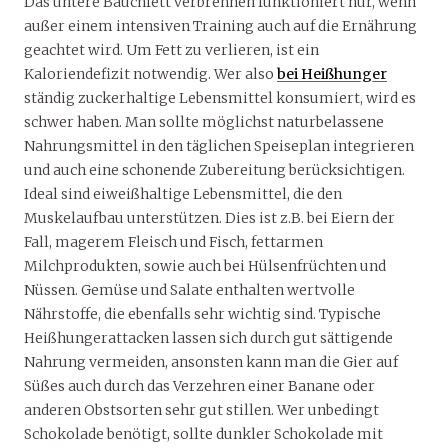
Das untere Bauchfett verbrennen funktioniert nur, wenn
außer einem intensiven Training auch auf die Ernährung
geachtet wird. Um Fett zu verlieren, ist ein
Kaloriendefizit notwendig. Wer also
bei Heißhunger
ständig zuckerhaltige Lebensmittel konsumiert, wird es
schwer haben. Man sollte möglichst naturbelassene
Nahrungsmittel in den täglichen Speiseplan integrieren
und auch eine schonende Zubereitung berücksichtigen.
Ideal sind eiweißhaltige Lebensmittel, die den
Muskelaufbau unterstützen. Dies ist z.B. bei Eiern der
Fall, magerem Fleisch und Fisch, fettarmen
Milchprodukten, sowie auch bei Hülsenfrüchten und
Nüssen. Gemüse und Salate enthalten wertvolle
Nährstoffe, die ebenfalls sehr wichtig sind. Typische
Heißhungerattacken lassen sich durch gut sättigende
Nahrung vermeiden, ansonsten kann man die Gier auf
Süßes auch durch das Verzehren einer Banane oder
anderen Obstsorten sehr gut stillen. Wer unbedingt
Schokolade benötigt, sollte dunkler Schokolade mit