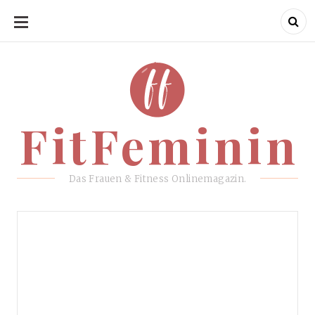
SKIP
TO
CONTENT
FitFeminin
FitFeminin
Das Frauen & Fitness Onlinemagazin.