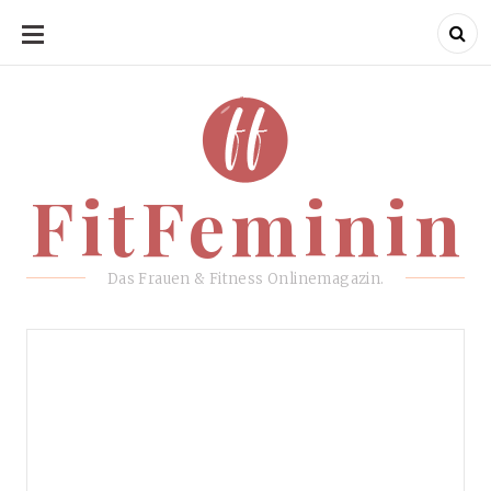
SKIP
TO
CONTENT
FitFeminin
FitFeminin
Das Frauen & Fitness Onlinemagazin.